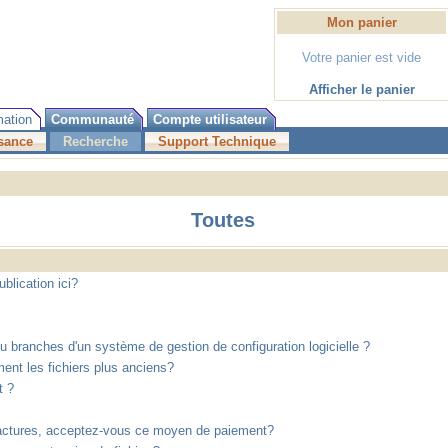
Mon panier
Votre panier est vide
Afficher le panier
mation
Communauté
Compte utilisateur
sance
Recherche
Support Technique
Toutes
blication ici?
 branches d'un système de gestion de configuration logicielle ?
nt les fichiers plus anciens?
t ?
 Factures, acceptez-vous ce moyen de paiement?