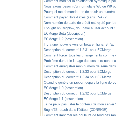
Comment modifier la colorisation syntaxique pou
Nous avons besoin d'un formulaire W8 ou W9 pou
Pourquoi me demande-t-on de saisir un numéro de 
Comment payer Hors-Taxes (sans TVA) ?
Nom numéro de carte de crédit est rejeté par l
I bought on RegNow, do I have a user account?
ECMerge Beta (description)
ECMerge 1.2 (description)
Il y a une nouvelle version beta en ligne. Si j'ac
Description du correctif 1.2.31 pour ECMerge
Comment forcer tous les changements comme co
Problème durant le listage des dossiers conten
Comment enregistrer mon numéro de série dan
Description du correctif 1.2.33 pour ECMerge
Description du correctif 1.2.34 pour ECMerge
Quand je génère un rapport depuis la ligne de c
ECMerge 1.0 (description)
Description du correctif 1.2.32 pour ECMerge
ECMerge 1.1 (description)
Je ne peux pas lister le contenu de mon serve
Bug n°36: crash dans l'éditeur (CORRIGE)
Comment imprimer les couleurs de fond des ra