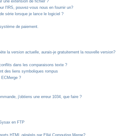
r une extension de fichier ?
r l'IRS, pouvez-vous nous en fournir un?
série lorsque je lance le logiciel ?
e système de paiement.
hète la version actuelle, aurais-je gratuitement la nouvelle version?
nflits dans les comparaisons texte ?
ant des liens symboliques rompus
s ECMerge ?
ommande, j'obtiens une erreur 1034, que faire ?
r Sysax en FTP
pports HTML générés par Ellié Computing Merge?