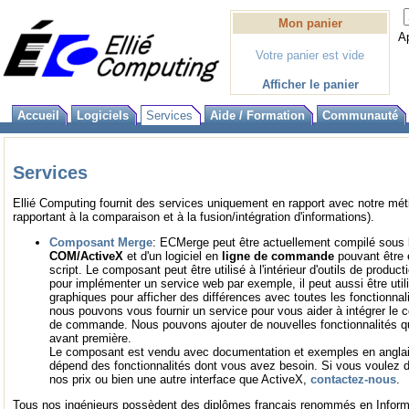
Mon panier
A
Votre panier est vide
Afficher le panier
Accueil
Logiciels
Services
Aide / Formation
Communauté
Services
Ellié Computing fournit des services uniquement en rapport avec notre méti
rapportant à la comparaison et à la fusion/intégration d'informations).
Composant Merge
: ECMerge peut être actuellement compilé sous
COM/ActiveX
et d'un logiciel en
ligne de commande
pouvant être 
script. Le composant peut être utilisé à l'intérieur d'outils de produc
pour implémenter un service web par exemple, il peut aussi être utilis
graphiques pour afficher des différences avec toutes les fonctionna
nous pouvons vous fournir un service pour vous aider à intégrer le 
de commande. Nous pouvons ajouter de nouvelles fonctionnalités q
avant première.
Le composant est vendu avec documentation et exemples en anglai
dépend des fonctionnalités dont vous avez besoin. Si vous voulez d
nos prix ou bien une autre interface que ActiveX,
contactez-nous
.
Tous nos ingénieurs possèdent des diplômes français renommés en Inform