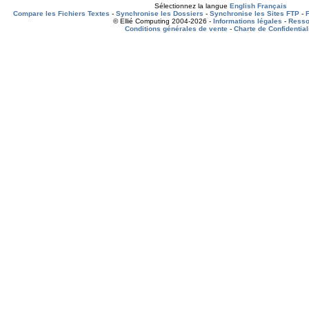
Sélectionnez la langue
English
Français
Compare les Fichiers Textes
-
Synchronise les Dossiers
-
Synchronise les Sites FTP
-
© Ellié Computing 2004-2026 -
Informations légales
-
Resso
Conditions générales de vente
-
Charte de Confidential