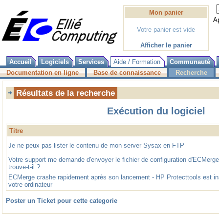
Mon panier
A
Votre panier est vide
Afficher le panier
Accueil
Logiciels
Services
Aide / Formation
Communauté
Documentation en ligne
Base de connaissance
Recherche
Résultats de la recherche
Exécution du logiciel
Titre
Je ne peux pas lister le contenu de mon server Sysax en FTP
Votre support me demande d'envoyer le fichier de configuration d'ECMerge
trouve-t-il ?
ECMerge crashe rapidement après son lancement - HP Protecttools est ins
votre ordinateur
Poster un Ticket pour cette categorie