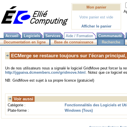
Mon panier
A
Votre panier est vide
Afficher le panier
Accueil
Logiciels
Services
Aide / Formation
Communauté
Documentation en ligne
Base de connaissance
Recherche
ECMerge se restaure toujours sur l'écran principal
Un de nos utilisateurs nous a signalé le logiciel GridMove peut forcer la 
http://jgpaiva.dcmembers.com/gridmove.html
. Notez que ce logiciel e
NB: GridMove est sujet à sa propre licence (gratuiciel)
Voir aussi
Catégorie :
Fonctionnalités des Logiciels et Uti
Plate-forme :
Windows (Tous)