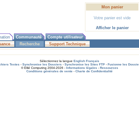
Mon panier
Votre panier est vide
Afficher le panier
mation
Communauté
Compte utilisateur
sance
Recherche
Support Technique
Sélectionnez la langue
English
Français
chiers Textes
-
Synchronise les Dossiers
-
Synchronise les Sites FTP
-
Fusionne les Dossie
© Ellié Computing 2004-2026 -
Informations légales
-
Ressources
Conditions générales de vente
-
Charte de Confidentialité