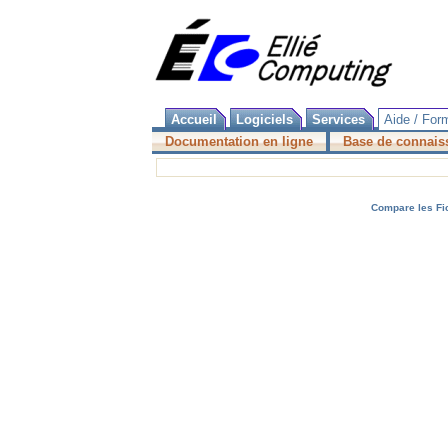
Accueil
Logiciels
Services
Aide / For
Documentation en ligne
Base de connais
Compare les Fi