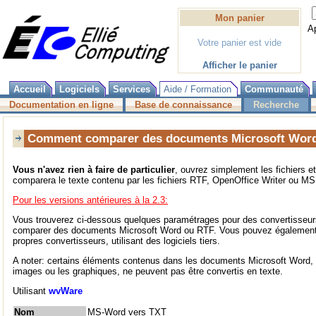
Mon panier
A
Votre panier est vide
Afficher le panier
Accueil
Logiciels
Services
Aide / Formation
Communauté
Documentation en ligne
Base de connaissance
Recherche
Comment comparer des documents Microsoft Word
Vous n'avez rien à faire de particulier
, ouvrez simplement les fichiers 
comparera le texte contenu par les fichiers RTF, OpenOffice Writer ou M
Pour les versions antérieures à la 2.3:
Vous trouverez ci-dessous quelques paramétrages pour des convertisseur
comparer des documents Microsoft Word ou RTF. Vous pouvez également 
propres convertisseurs, utilisant des logiciels tiers.
A noter: certains éléments contenus dans les documents Microsoft Word, 
images ou les graphiques, ne peuvent pas être convertis en texte.
Utilisant
wvWare
Nom
MS-Word vers TXT