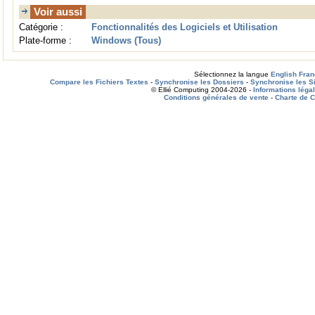
Voir aussi
Catégorie :
Fonctionnalités des Logiciels et Utilisation
Plate-forme :
Windows (Tous)
Sélectionnez la langue
English
Fran
Compare les Fichiers Textes
-
Synchronise les Dossiers
-
Synchronise les S
© Ellié Computing 2004-2026 -
Informations léga
Conditions générales de vente
-
Charte de C