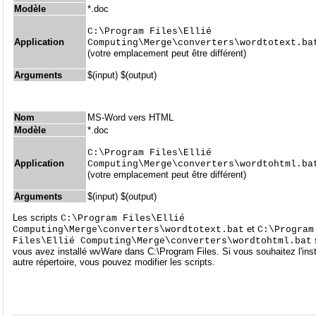
Modèle
*.doc
C:\Program Files\Ellié
Application
Computing\Merge\converters\wordtotext.ba
(votre emplacement peut être différent)
Arguments
$(input) $(output)
Nom
MS-Word vers HTML
Modèle
*.doc
C:\Program Files\Ellié
Application
Computing\Merge\converters\wordtohtml.ba
(votre emplacement peut être différent)
Arguments
$(input) $(output)
Les scripts
C:\Program Files\Ellié
et
Computing\Merge\converters\wordtotext.bat
C:\Program
Files\Ellié Computing\Merge\converters\wordtohtml.bat
vous avez installé wvWare dans C:\Program Files. Si vous souhaitez l'inst
autre répertoire, vous pouvez modifier les scripts.