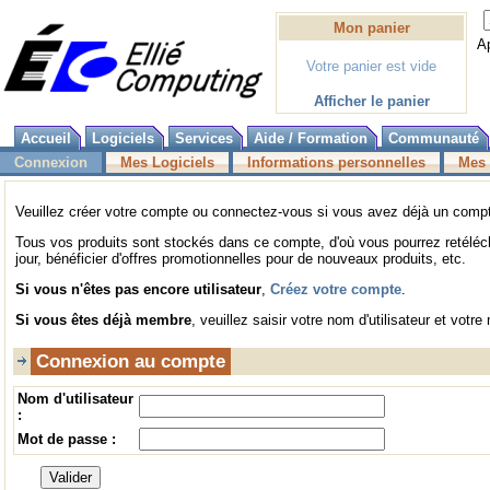
Mon panier
A
Votre panier est vide
Afficher le panier
Accueil
Logiciels
Services
Aide / Formation
Communauté
Connexion
Mes Logiciels
Informations personnelles
Mes 
Veuillez créer votre compte ou connectez-vous si vous avez déjà un comp
Tous vos produits sont stockés dans ce compte, d'où vous pourrez retéléc
jour, bénéficier d'offres promotionnelles pour de nouveaux produits, etc.
Si vous n'êtes pas encore utilisateur
,
Créez votre compte
.
Si vous êtes déjà membre
, veuillez saisir votre nom d'utilisateur et votr
Connexion au compte
Nom d'utilisateur
:
Mot de passe :