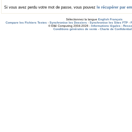
Si vous avez perdu votre mot de passe, vous pouvez
le récupérer par em
Sélectionnez la langue
English
Français
Compare les Fichiers Textes
-
Synchronise les Dossiers
-
Synchronise les Sites FTP
-
© Ellié Computing 2004-2026 -
Informations légales
-
Resso
Conditions générales de vente
-
Charte de Confidential